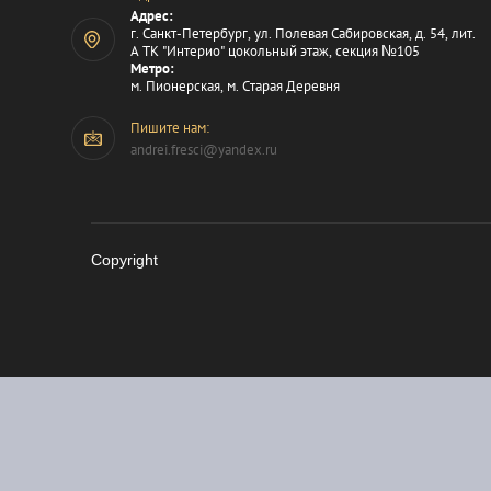
Адрес:
г. Санкт-Петербург, ул. Полевая Сабировская, д. 54, лит.
А ТК "Интерио" цокольный этаж, секция №105
Метро:
м. Пионерская, м. Старая Деревня
Пишите нам:
andrei.fresci@yandex.ru
Copyright