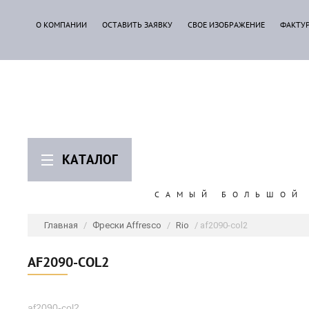
О КОМПАНИИ
ОСТАВИТЬ ЗАЯВКУ
СВОЕ ИЗОБРАЖЕНИЕ
ФАКТУ
КАТАЛОГ
САМЫЙ БОЛЬШОЙ 
Главная
/
Фрески Affresco
/
Rio
/ af2090-col2
AF2090-COL2
af2090-col2