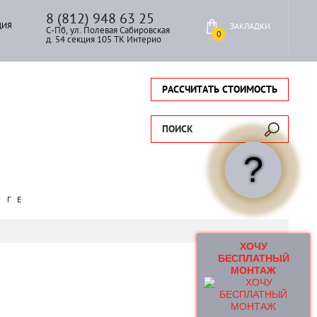
8 (812) 948 63 25
ЦИЯ
ЗАКЛАДКИ
С-Пб, ул. Полевая Сабировская
0
д. 54 секция 105 ТК Интерио
РАССЧИТАТЬ СТОИМОСТЬ
ПОИСК
?
РГЕ
ХОЧУ
БЕСПЛАТНЫЙ
МОНТАЖ