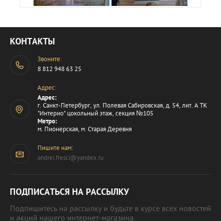
КОНТАКТЫ
Звоните:
8 812 948 63 25
Адрес:
Адрес:
г. Санкт-Петербург, ул. Полевая Сабировская, д. 54, лит. А ТК
"Интерио" цокольный этаж, секция №105
Метро:
м. Пионерская, м. Старая Деревня
Пишите нам:
andrei.fresci@yandex.ru
ПОДПИСАТЬСЯ НА РАССЫЛКУ
Подпишитесь на рассылку и будьте в курсе всех новостей
и акций нашего интернет-магазина.