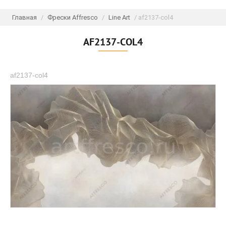
Главная
/
Фрески Affresco
/
Line Art
/ af2137-col4
AF2137-COL4
af2137-col4