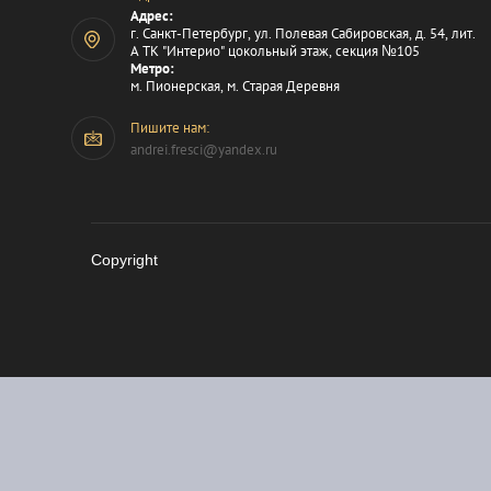
Адрес:
г. Санкт-Петербург, ул. Полевая Сабировская, д. 54, лит.
А ТК "Интерио" цокольный этаж, секция №105
Метро:
м. Пионерская, м. Старая Деревня
Пишите нам:
andrei.fresci@yandex.ru
Copyright