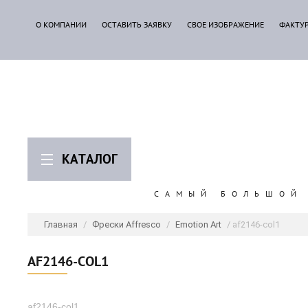
О КОМПАНИИ
ОСТАВИТЬ ЗАЯВКУ
СВОЕ ИЗОБРАЖЕНИЕ
ФАКТУ
КАТАЛОГ
САМЫЙ БОЛЬШОЙ 
Главная
/
Фрески Affresco
/
Emotion Art
/ af2146-col1
AF2146-COL1
af2146-col1