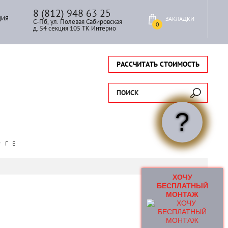
8 (812) 948 63 25
ЦИЯ
ЗАКЛАДКИ
С-Пб, ул. Полевая Сабировская
0
д. 54 секция 105 ТК Интерио
РАССЧИТАТЬ СТОИМОСТЬ
ПОИСК
?
РГЕ
ХОЧУ
БЕСПЛАТНЫЙ
МОНТАЖ