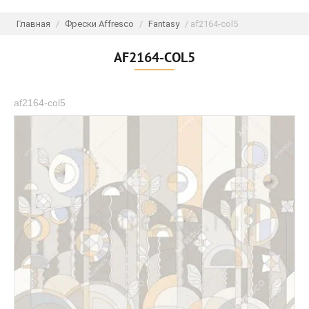
Главная
/
Фрески Affresco
/
Fantasy
/ af2164-col5
AF2164-COL5
af2164-col5