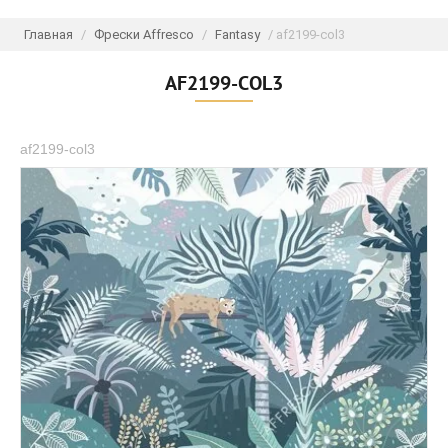
Главная
/
Фрески Affresco
/
Fantasy
/ af2199-col3
AF2199-COL3
af2199-col3