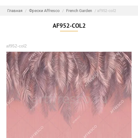
Главная
/
Фрески Affresco
/
French Garden
/ af952-col2
AF952-COL2
af952-col2