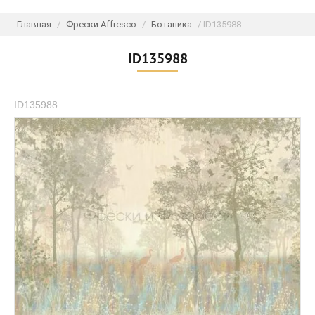
Главная
/
Фрески Affresco
/
Ботаника
/ ID135988
ID135988
ID135988