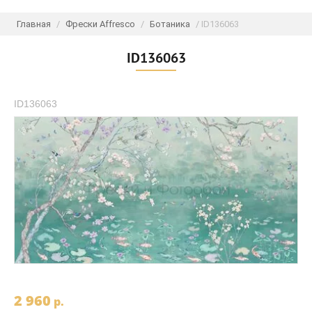
Главная
/
Фрески Affresco
/
Ботаника
/ ID136063
ID136063
ID136063
2 960
p.