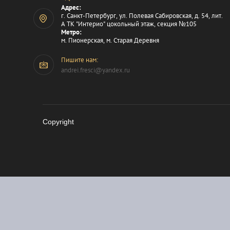
Адрес:
г. Санкт-Петербург, ул. Полевая Сабировская, д. 54, лит.
А ТК "Интерио" цокольный этаж, секция №105
Метро:
м. Пионерская, м. Старая Деревня
Пишите нам:
andrei.fresci@yandex.ru
Copyright