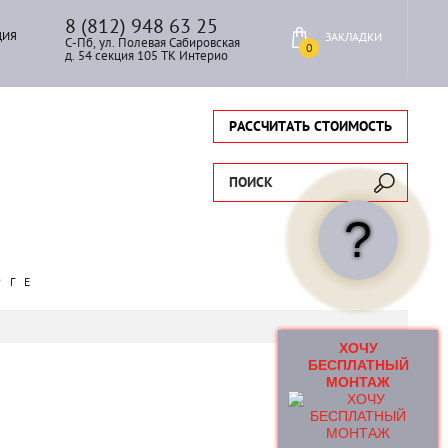
8 (812) 948 63 25
ЦИЯ
ЗАКЛАДКИ
С-Пб, ул. Полевая Сабировская
0
д. 54 секция 105 ТК Интерио
РАССЧИТАТЬ СТОИМОСТЬ
ПОИСК
?
РГЕ
ХОЧУ
БЕСПЛАТНЫЙ
МОНТАЖ