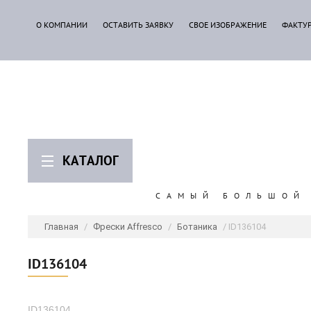
О КОМПАНИИ
ОСТАВИТЬ ЗАЯВКУ
СВОЕ ИЗОБРАЖЕНИЕ
ФАКТУ
КАТАЛОГ
САМЫЙ БОЛЬШОЙ 
Главная
/
Фрески Affresco
/
Ботаника
/ ID136104
ID136104
ID136104